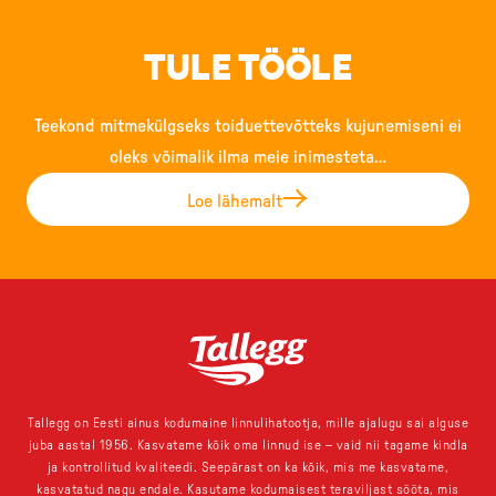
TULE TÖÖLE
Teekond mitmekülgseks toiduettevõtteks kujunemiseni ei
oleks võimalik ilma meie inimesteta…
Loe lähemalt
Tallegg on Eesti ainus kodumaine linnulihatootja, mille ajalugu sai alguse
juba aastal 1956. Kasvatame kõik oma linnud ise – vaid nii tagame kindla
ja kontrollitud kvaliteedi. Seepärast on ka kõik, mis me kasvatame,
kasvatatud nagu endale. Kasutame kodumaisest teraviljast sööta, mis