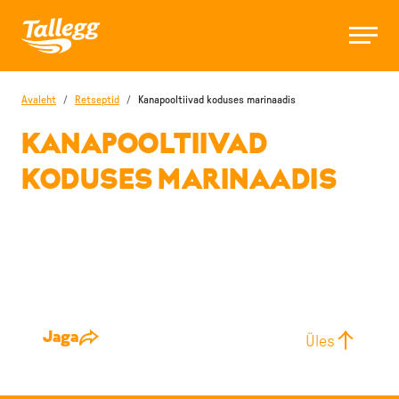
Avaleht
/
Retseptid
/
Kanapooltiivad koduses marinaadis
KANAPOOLTIIVAD
KODUSES MARINAADIS
Jaga
Üles