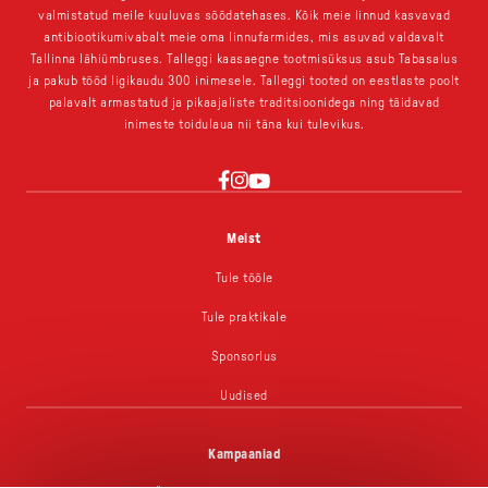
valmistatud meile kuuluvas söödatehases. Kõik meie linnud kasvavad
antibiootikumivabalt meie oma linnufarmides, mis asuvad valdavalt
Tallinna lähiümbruses. Talleggi kaasaegne tootmisüksus asub Tabasalus
ja pakub tööd ligikaudu 300 inimesele. Talleggi tooted on eestlaste poolt
palavalt armastatud ja pikaajaliste traditsioonidega ning täidavad
inimeste toidulaua nii täna kui tulevikus.
YouTube
Instagram
Facebook
Meist
Tule tööle
Tule praktikale
Sponsorlus
Uudised
Kampaaniad