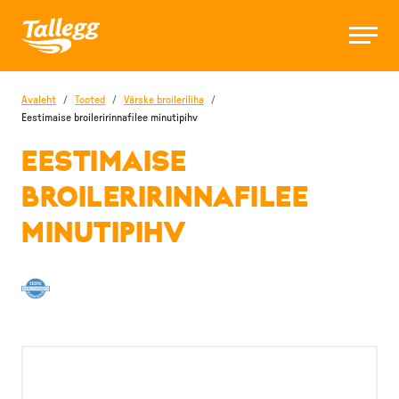
Avaleht
/
Tooted
/
Värske broileriliha
/
Eestimaise broileririnnafilee minutipihv
EESTIMAISE
BROILERIRINNAFILEE
MINUTIPIHV