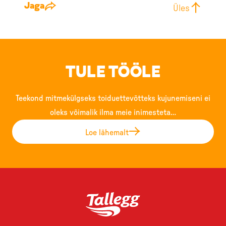
Jaga
Üles
TULE TÖÖLE
Teekond mitmekülgseks toiduettevõtteks kujunemiseni ei
oleks võimalik ilma meie inimesteta…
Loe lähemalt