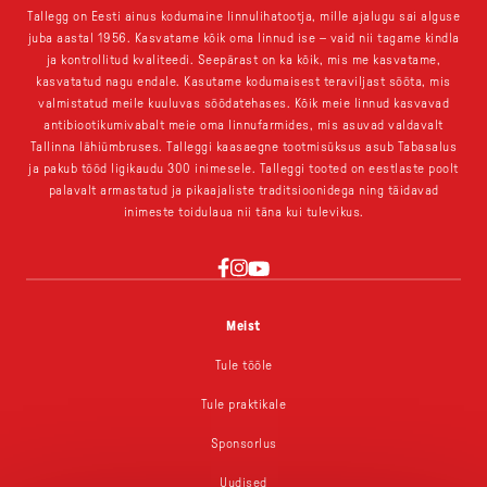
Tallegg on Eesti ainus kodumaine linnulihatootja, mille ajalugu sai alguse
juba aastal 1956. Kasvatame kõik oma linnud ise – vaid nii tagame kindla
ja kontrollitud kvaliteedi. Seepärast on ka kõik, mis me kasvatame,
kasvatatud nagu endale. Kasutame kodumaisest teraviljast sööta, mis
valmistatud meile kuuluvas söödatehases. Kõik meie linnud kasvavad
antibiootikumivabalt meie oma linnufarmides, mis asuvad valdavalt
Tallinna lähiümbruses. Talleggi kaasaegne tootmisüksus asub Tabasalus
ja pakub tööd ligikaudu 300 inimesele. Talleggi tooted on eestlaste poolt
palavalt armastatud ja pikaajaliste traditsioonidega ning täidavad
inimeste toidulaua nii täna kui tulevikus.
YouTube
Instagram
Facebook
Meist
Tule tööle
Tule praktikale
Sponsorlus
Uudised