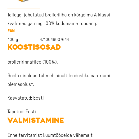
Talleggi jahutatud broileriliha on kõrgeima A-klassi
kvaliteediga ning 100% kodumaine toodang.
EAN
400 g
4740046007644
KOOSTISOSAD
broileririnnafilee (100%).
Soola sisaldus tuleneb ainult loodusliku naatriumi
olemasolust.
Kasvatatud: Eesti
Tapetud: Eesti
VALMISTAMINE
Enne tarvitamist kuumtöödelda vähemalt