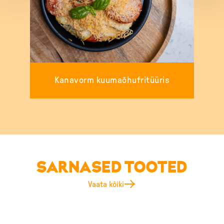
Kanavorm kuumaõhufritüüris
SARNASED TOOTED
Vaata kõiki