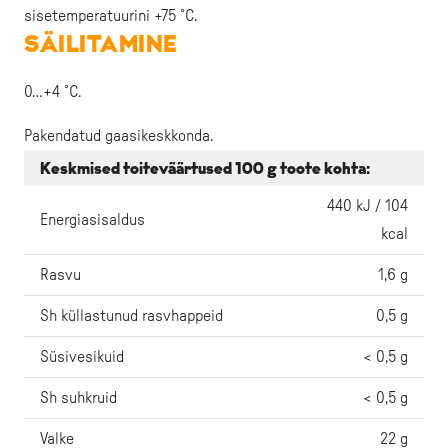
sisetemperatuurini +75 ˚C.
SÄILITAMINE
0…+4 ˚C.
Pakendatud gaasikeskkonda.
Keskmised toiteväärtused 100 g toote kohta:
440 kJ / 104
Energiasisaldus
kcal
Rasvu
1,6 g
Sh küllastunud rasvhappeid
0,5 g
Süsivesikuid
< 0,5 g
Sh suhkruid
< 0,5 g
Valke
22 g