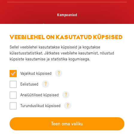
Kampaaniad
Üks grillipere, palju lemmikuid
VEEBILEHEL ON KASUTATUD KÜPSISED
Väike, aga väekas
Sellel veebilehel kasutatakse küpsiseid ja kogutakse
Chick Snack – Äkki snäkki
külastusstatistikat. Jätkates veebilehe kasutamist, nõustud
Palju maitseid, üks päikesekollane pere
küpsiste kasutamise ja statistika kogumisega.
Päike poeriiulis
?
Vajalikud küpsised
?
Eelistused
?
Kontakt
Analüütilised küpsised
?
Küpsised
Turunduslikud küpsised
Andmekaitsetingimused
Teen oma valiku