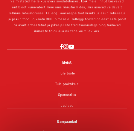
valmistatud meile kuuluvas söödatehases. Kõik meie linnud kasvavad
antibiootikumivabalt meie oma linnufarmides, mis asuvad valdavalt
Tallinna lähiümbruses. Talleggi kaasaegne tootmisüksus asub Tabasalus
ja pakub tööd ligikaudu 300 inimesele. Talleggi tooted on eestlaste poolt
palavalt armastatud ja pikaajaliste traditsioonidega ning täidavad
inimeste toidulaua nii täna kui tulevikus.
YouTube
Instagram
Facebook
Meist
Tule tööle
Tule praktikale
Sponsorlus
Uudised
Kampaaniad
Üks grillipere, palju lemmikuid