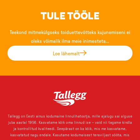
TULE TÖÖLE
Teekond mitmekülgseks toiduettevõtteks kujunemiseni ei
oleks võimalik ilma meie inimesteta…
Loe lähemalt
Tallegg on Eesti ainus kodumaine linnulihatootja, mille ajalugu sai alguse
juba aastal 1956. Kasvatame kõik oma linnud ise – vaid nii tagame kindla
ja kontrollitud kvaliteedi. Seepärast on ka kõik, mis me kasvatame,
kasvatatud nagu endale. Kasutame kodumaisest teraviljast sööta, mis