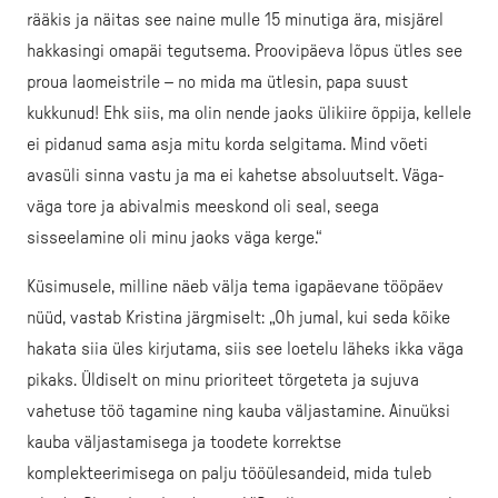
rääkis ja näitas see naine mulle 15 minutiga ära, misjärel
hakkasingi omapäi tegutsema. Proovipäeva lõpus ütles see
proua laomeistrile – no mida ma ütlesin, papa suust
kukkunud! Ehk siis, ma olin nende jaoks ülikiire õppija, kellele
ei pidanud sama asja mitu korda selgitama. Mind võeti
avasüli sinna vastu ja ma ei kahetse absoluutselt. Väga-
väga tore ja abivalmis meeskond oli seal, seega
sisseelamine oli minu jaoks väga kerge.“
Küsimusele, milline näeb välja tema igapäevane tööpäev
nüüd, vastab Kristina järgmiselt: „Oh jumal, kui seda kõike
hakata siia üles kirjutama, siis see loetelu läheks ikka väga
pikaks. Üldiselt on minu prioriteet tõrgeteta ja sujuva
vahetuse töö tagamine ning kauba väljastamine. Ainuüksi
kauba väljastamisega ja toodete korrektse
komplekteerimisega on palju tööülesandeid, mida tuleb