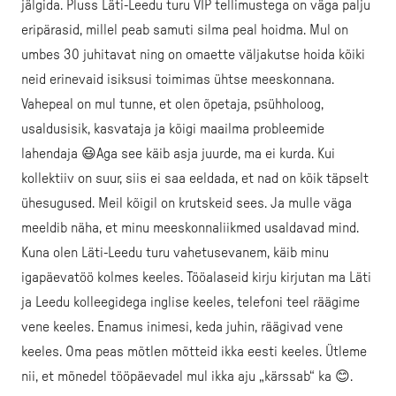
jälgida. Pluss Läti-Leedu turu VIP tellimustega on väga palju
eripärasid, millel peab samuti silma peal hoidma. Mul on
umbes 30 juhitavat ning on omaette väljakutse hoida kõiki
neid erinevaid isiksusi toimimas ühtse meeskonnana.
Vahepeal on mul tunne, et olen õpetaja, psühholoog,
usaldusisik, kasvataja ja kõigi maailma probleemide
lahendaja 😃Aga see käib asja juurde, ma ei kurda. Kui
kollektiiv on suur, siis ei saa eeldada, et nad on kõik täpselt
ühesugused. Meil kõigil on krutskeid sees. Ja mulle väga
meeldib näha, et minu meeskonnaliikmed usaldavad mind.
Kuna olen Läti-Leedu turu vahetusevanem, käib minu
igapäevatöö kolmes keeles. Tööalaseid kirju kirjutan ma Läti
ja Leedu kolleegidega inglise keeles, telefoni teel räägime
vene keeles. Enamus inimesi, keda juhin, räägivad vene
keeles. Oma peas mõtlen mõtteid ikka eesti keeles. Ütleme
nii, et mõnedel tööpäevadel mul ikka aju „kärssab“ ka 😊.