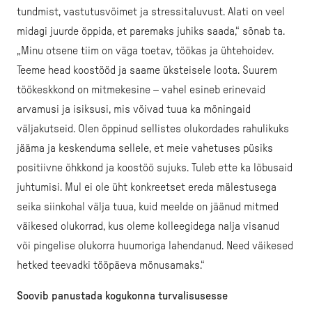
tundmist, vastutusvõimet ja stressitaluvust. Alati on veel
midagi juurde õppida, et paremaks juhiks saada,“ sõnab ta.
„Minu otsene tiim on väga toetav, töökas ja ühtehoidev.
Teeme head koostööd ja saame üksteisele loota. Suurem
töökeskkond on mitmekesine – vahel esineb erinevaid
arvamusi ja isiksusi, mis võivad tuua ka mõningaid
väljakutseid. Olen õppinud sellistes olukordades rahulikuks
jääma ja keskenduma sellele, et meie vahetuses püsiks
positiivne õhkkond ja koostöö sujuks. Tuleb ette ka lõbusaid
juhtumisi. Mul ei ole üht konkreetset ereda mälestusega
seika siinkohal välja tuua, kuid meelde on jäänud mitmed
väikesed olukorrad, kus oleme kolleegidega nalja visanud
või pingelise olukorra huumoriga lahendanud. Need väikesed
hetked teevadki tööpäeva mõnusamaks.“
Soovib panustada kogukonna turvalisusesse