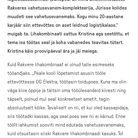
Rakveres vahetusevanem-komplekteerija, Jürisse kolides
muudeti see vahetusevanemaks. Kogu minu 20-aastane
karjäär siin ettevõttes on aset leidnud logistikalaos,“
muigab ta. Lihakombinaati sattus Kristina aga seetõttu, et
tema isa töötas seal ja koha vabanedes teavitas tütart.
Kristina käis proovipäeval ära ja jäi meiega.
Kuid Rakvere lihakombinaat ei olnud talle esimeseks
tööandjaks. „Peale kooli lõpetamist asusin tööle
ettevõttesse OG Elektra, töötasin toidupoes. Kuna ma olin
väga kiire õppija ja täitsin oma tööülesandeid kiiresti ning
täpselt, polnud mul seal konkreetset ametit, tegin
absoluutselt kõike. Tavaliselt on nii, et kui oled kassapidaja,
siis töötadki kassas, aga seal poes see nii ei käinud. Enne
töölt lahkumist sooviti mind edutada vahetusevanemaks,
kuid otsustasin siiski Rakvere lihakombinaadi kasuks. Tol