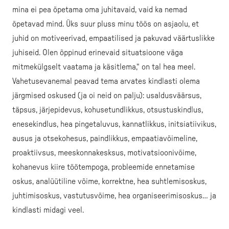
mina ei pea õpetama oma juhitavaid, vaid ka nemad
õpetavad mind. Üks suur pluss minu töös on asjaolu, et
juhid on motiveerivad, empaatilised ja pakuvad väärtuslikke
juhiseid. Olen õppinud erinevaid situatsioone väga
mitmekülgselt vaatama ja käsitlema,“ on tal hea meel.
Vahetusevanemal peavad tema arvates kindlasti olema
järgmised oskused (ja oi neid on palju): usaldusväärsus,
täpsus, järjepidevus, kohusetundlikkus, otsustuskindlus,
enesekindlus, hea pingetaluvus, kannatlikkus, initsiatiivikus,
ausus ja otsekohesus, paindlikkus, empaatiavõimeline,
proaktiivsus, meeskonnakesksus, motivatsioonivõime,
kohanevus kiire töötempoga, probleemide ennetamise
oskus, analüütiline võime, korrektne, hea suhtlemisoskus,
juhtimisoskus, vastutusvõime, hea organiseerimisoskus… ja
kindlasti midagi veel.