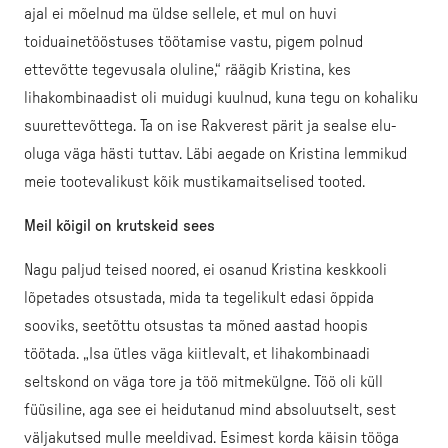
ajal ei mõelnud ma üldse sellele, et mul on huvi
toiduainetööstuses töötamise vastu, pigem polnud
ettevõtte tegevusala oluline,“ räägib Kristina, kes
lihakombinaadist oli muidugi kuulnud, kuna tegu on kohaliku
suurettevõttega. Ta on ise Rakverest pärit ja sealse elu-
oluga väga hästi tuttav. Läbi aegade on Kristina lemmikud
meie tootevalikust kõik mustikamaitselised tooted.
Meil kõigil on krutskeid sees
Nagu paljud teised noored, ei osanud Kristina keskkooli
lõpetades otsustada, mida ta tegelikult edasi õppida
sooviks, seetõttu otsustas ta mõned aastad hoopis
töötada. „Isa ütles väga kiitlevalt, et lihakombinaadi
seltskond on väga tore ja töö mitmekülgne. Töö oli küll
füüsiline, aga see ei heidutanud mind absoluutselt, sest
väljakutsed mulle meeldivad. Esimest korda käisin tööga