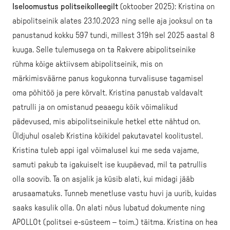
Iseloomustus politseikolleegilt
(oktoober 2025): Kristina on
abipolitseinik alates 23.10.2023 ning selle aja jooksul on ta
panustanud kokku 597 tundi, millest 319h sel 2025 aastal 8
kuuga. Selle tulemusega on ta Rakvere abipolitseinike
rühma kõige aktiivsem abipolitseinik, mis on
märkimisväärne panus kogukonna turvalisuse tagamisel
oma põhitöö ja pere kõrvalt. Kristina panustab valdavalt
patrulli ja on omistanud peaaegu kõik võimalikud
pädevused, mis abipolitseinikule hetkel ette nähtud on.
Üldjuhul osaleb Kristina kõikidel pakutavatel koolitustel.
Kristina tuleb appi igal võimalusel kui me seda vajame,
samuti pakub ta igakuiselt ise kuupäevad, mil ta patrullis
olla soovib. Ta on asjalik ja küsib alati, kui midagi jääb
arusaamatuks. Tunneb menetluse vastu huvi ja uurib, kuidas
saaks kasulik olla. On alati nõus lubatud dokumente ning
APOLLOt (politsei e-süsteem – toim.) täitma. Kristina on hea