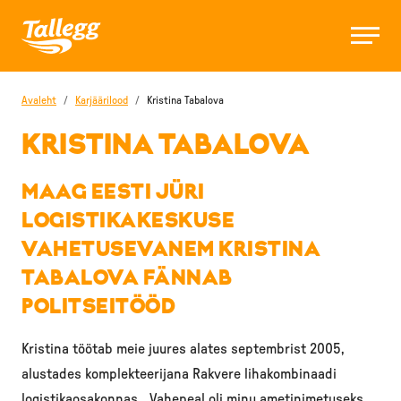
Avaleht
/
Karjäärilood
/
Kristina Tabalova
KRISTINA TABALOVA
MAAG EESTI JÜRI
LOGISTIKAKESKUSE
VAHETUSEVANEM KRISTINA
TABALOVA FÄNNAB
POLITSEITÖÖD
Kristina töötab meie juures alates septembrist 2005,
alustades komplekteerijana Rakvere lihakombinaadi
logistikaosakonnas. „Vahepeal oli minu ametinimetuseks