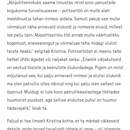
„Abipolitseinikuks saama innustas mind soov panustada
kogukonna turvalisusesse – politseitöö on mulle alati
meeldinud ja tahan inimesi aidata. Samuti pakub see mulle
võimalust näha erinevaid olukordi ja inimeste elusid, millest
ise palju õpin. Abipolitseiniku töö annab mulle väärtuslikku
kogemust, enesearengut ja võimaluse teha midagi olulist
teiste heaks,“ selgitab Kristina. Politseitööst ei meenu talle
hetkel ühtki ägedat või naljakat seika. „Enamik väljakutseid
on seotud tõsiste ja keeruliste olukordadega. Pigem on mind
mõjutanud see, kui palju erinevaid inimesi ja elulisi olukordi
ma olen patrullis olles näinud ning kui palju olen sellest ise
õppinud. Muidugi ei tule koos patrullikaaslastega töötades
huumorist puudust, aga sellise elukutse puhul on huumor
hädavajalik,“ leiab ta.
Paljud ei tea ilmselt Kristina kohta, et ta märkab väikeseid
detaile, mida teised tavaliselt tähele ei pane – nii inimeste