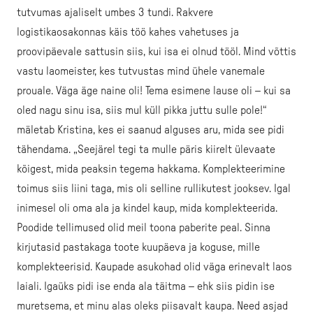
tutvumas ajaliselt umbes 3 tundi. Rakvere
logistikaosakonnas käis töö kahes vahetuses ja
proovipäevale sattusin siis, kui isa ei olnud tööl. Mind võttis
vastu laomeister, kes tutvustas mind ühele vanemale
prouale. Väga äge naine oli! Tema esimene lause oli – kui sa
oled nagu sinu isa, siis mul küll pikka juttu sulle pole!“
mäletab Kristina, kes ei saanud alguses aru, mida see pidi
tähendama. „Seejärel tegi ta mulle päris kiirelt ülevaate
kõigest, mida peaksin tegema hakkama. Komplekteerimine
toimus siis liini taga, mis oli selline rullikutest jooksev. Igal
inimesel oli oma ala ja kindel kaup, mida komplekteerida.
Poodide tellimused olid meil toona paberite peal. Sinna
kirjutasid pastakaga toote kuupäeva ja koguse, mille
komplekteerisid. Kaupade asukohad olid väga erinevalt laos
laiali. Igaüks pidi ise enda ala täitma – ehk siis pidin ise
muretsema, et minu alas oleks piisavalt kaupa. Need asjad