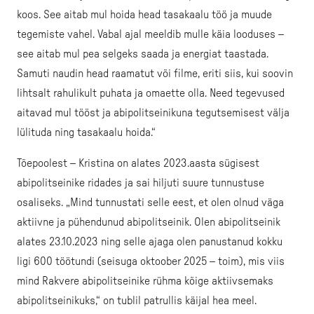
koos. See aitab mul hoida head tasakaalu töö ja muude
tegemiste vahel. Vabal ajal meeldib mulle käia looduses –
see aitab mul pea selgeks saada ja energiat taastada.
Samuti naudin head raamatut või filme, eriti siis, kui soovin
lihtsalt rahulikult puhata ja omaette olla. Need tegevused
aitavad mul tööst ja abipolitseinikuna tegutsemisest välja
lülituda ning tasakaalu hoida.“
Tõepoolest – Kristina on alates 2023.aasta sügisest
abipolitseinike ridades ja sai hiljuti suure tunnustuse
osaliseks. „Mind tunnustati selle eest, et olen olnud väga
aktiivne ja pühendunud abipolitseinik. Olen abipolitseinik
alates 23.10.2023 ning selle ajaga olen panustanud kokku
ligi 600 töötundi (seisuga oktoober 2025 – toim), mis viis
mind Rakvere abipolitseinike rühma kõige aktiivsemaks
abipolitseinikuks,“ on tublil patrullis käijal hea meel.