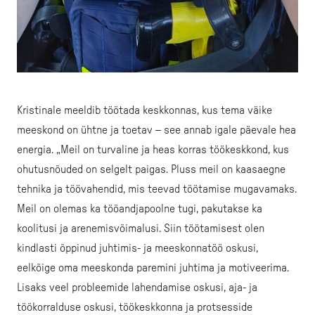
Kristinale meeldib töötada keskkonnas, kus tema väike
meeskond on ühtne ja toetav – see annab igale päevale hea
energia. „Meil on turvaline ja heas korras töökeskkond, kus
ohutusnõuded on selgelt paigas. Pluss meil on kaasaegne
tehnika ja töövahendid, mis teevad töötamise mugavamaks.
Meil on olemas ka tööandjapoolne tugi, pakutakse ka
koolitusi ja arenemisvõimalusi. Siin töötamisest olen
kindlasti õppinud juhtimis- ja meeskonnatöö oskusi,
eelkõige oma meeskonda paremini juhtima ja motiveerima.
Lisaks veel probleemide lahendamise oskusi, aja- ja
töökorralduse oskusi, töökeskkonna ja protsesside