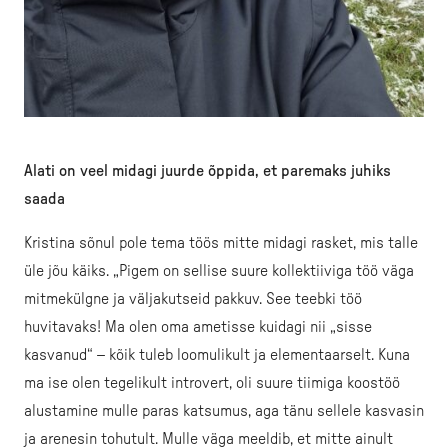
Alati on veel midagi juurde õppida, et paremaks juhiks
saada
Kristina sõnul pole tema töös mitte midagi rasket, mis talle
üle jõu käiks. „Pigem on sellise suure kollektiiviga töö väga
mitmekülgne ja väljakutseid pakkuv. See teebki töö
huvitavaks! Ma olen oma ametisse kuidagi nii „sisse
kasvanud“ – kõik tuleb loomulikult ja elementaarselt. Kuna
ma ise olen tegelikult introvert, oli suure tiimiga koostöö
alustamine mulle paras katsumus, aga tänu sellele kasvasin
ja arenesin tohutult. Mulle väga meeldib, et mitte ainult