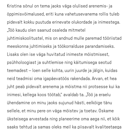
Kristina sõnul on tema jaoks väga olulised arenemis- ja
õppimisvõimalused, eriti kuna vahetusevanema rollis tuleb
pidevalt kokku puutuda erinevate olukordade ja inimestega.
„Töö kaudu olen saanud osaleda mitmetel
juhtimiskoolitustel, mis on andnud mulle paremad tööriistad
meeskonna juhtimiseks ja töökorralduse parandamiseks.
Lisaks olen ise väga huvitatud inimeste mõistmisest,
psühholoogiast ja suhtlemise ning käitumisega seotud
teemadest – loen selle kohta, uurin juurde ja jälgin, kuidas
neid teadmisi oma igapäevatöös rakendada. Arvan, et hea
juht peab pidevalt arenema ja mõistma nii protsesse kui ka
inimesi, kellega koos töötab,“ avaldab ta. „Töö ja eraelu
ühendamine on minu jaoks sujunud hästi, eelkõige tänu
sellele, et minu pere on väga mõistev ja toetav. Oskame
üksteisega arvestada ning planeerime oma aega nii, et kõik
saaks tehtud ja samas oleks meil ka piisavalt kvaliteetaega