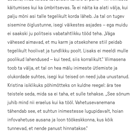
käitumises kui ka ümbritsevas. Ta ei näita ka alati välja, kui
palju mõni asi talle tegelikult korda läheb. Ja tal on tugev
sisemine õiglustunne, isegi väikestes asjades – ega muidu
ei saakski ju politseis vabatahtlikku tööd teha. „Väga
vähesed aimavad, et mu karm ja otsekohene stiil peidab
tegelikult hoolivat ja tundlikku poolt. Lisaks ei meeldi mulle
poolikud lahendused – kui teed, siis korralikult.“ Viimasena
toob ta välja, et tal on hea mälu inimeste ütlemiste ja
olukordade suhtes, isegi kui teised on need juba unustanud.
Kristina isiklikuks põhimõtteks on kuldne reegel: ära tee
teistele seda, mida sa ei taha, et sulle tehakse. „See sõnum
juhib mind nii eraelus kui ka tööl. Vahetusevanemana
tähendab see, et suhtun inimestesse lugupidavalt, hoian
infovahetuse ausana ja loon töökeskkonna, kus kõik
tunnevad, et nende panust hinnatakse.“