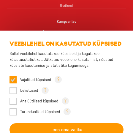
Uudised
Kampaaniad
Üks grillipere, palju lemmikuid
VEEBILEHEL ON KASUTATUD KÜPSISED
Väike, aga väekas
Sellel veebilehel kasutatakse küpsiseid ja kogutakse
Chick Snack – Äkki snäkki
külastusstatistikat. Jätkates veebilehe kasutamist, nõustud
Palju maitseid, üks päikesekollane pere
küpsiste kasutamise ja statistika kogumisega.
Päike poeriiulis
?
Vajalikud küpsised
?
Eelistused
?
Kontakt
Analüütilised küpsised
?
Küpsised
Turunduslikud küpsised
Andmekaitsetingimused
Teen oma valiku