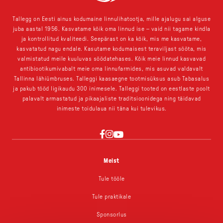
Tallegg on Eesti ainus kodumaine linnulihatootja, mille ajalugu sai alguse
juba aastal 1956. Kasvatame kõik oma linnud ise – vaid nii tagame kindla
ja kontrollitud kvaliteedi. Seepärast on ka kõik, mis me kasvatame,
kasvatatud nagu endale. Kasutame kodumaisest teraviljast sööta, mis
valmistatud meile kuuluvas söödatehases. Kõik meie linnud kasvavad
antibiootikumivabalt meie oma linnufarmides, mis asuvad valdavalt
Tallinna lähiümbruses. Talleggi kaasaegne tootmisüksus asub Tabasalus
ja pakub tööd ligikaudu 300 inimesele. Talleggi tooted on eestlaste poolt
palavalt armastatud ja pikaajaliste traditsioonidega ning täidavad
inimeste toidulaua nii täna kui tulevikus.
YouTube
Instagram
Facebook
Meist
Tule tööle
Tule praktikale
Sponsorlus