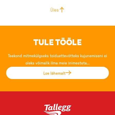
Üles
TULE TÖÖLE
Teekond mitmekülgseks toiduettevõtteks kujunemiseni ei
oleks võimalik ilma meie inimesteta…
Loe lähemalt