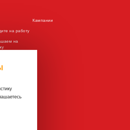
Кампании
ите на работу
ашаем на
ку
ти
Ы
истику
лашаетесь