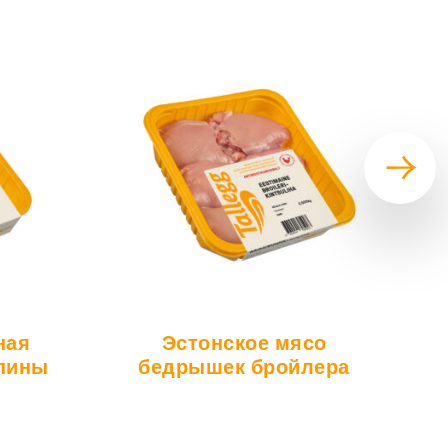
ная
Эстонское мясо
спины
бедрышек бройлера