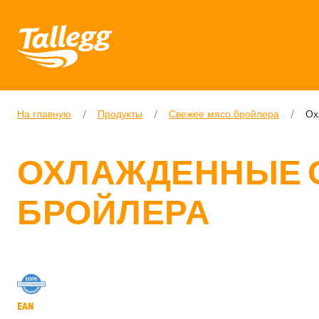
На главную
/
Продукты
/
Свежее мясо бройлера
/
Ох
ОХЛАЖДЕННЫЕ 
БРОЙЛЕРА
EAN