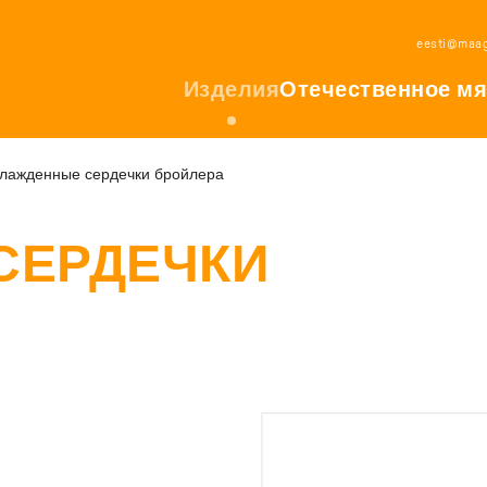
eesti@maag
Изделия
Отечественное мя
лажденные сердечки бройлера
СЕРДЕЧКИ