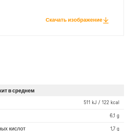
Скачать изображение
жит в среднем
511 kJ / 122 kcal
6,1 g
ных кислот
1,7 g